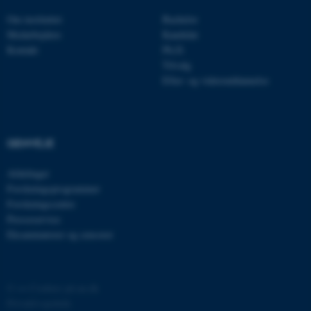
Om instituttet
Bachelor
__cf_bm
Cloudflare Inc.
Medarbejdere
Kandidat
.linkedin.com
Kontakt
Ph.D.
Tilvalg
Efter- og videreuddannelse
__cf_bm
Cloudflare Inc.
.twitter.com
GENVEJE
ARRAffinitySameSite
Microsoft Corporation
Afdelinger
.ofn.au.dk
Forskningsprogrammer
Forskningscentre
Presseservice
Eksaminatorer og censorer
cf_clearance
Cloudflare, Inc.
.podbean.com
©
—
Cookies på au.dk
Privatlivspolitik