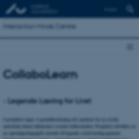
English
Interaction Minds Centre
CollaboLearn
- Legende Læring for Livet
I projektet tager vi grundforskning ud i praksis for at styrke
autistiske børns inklusion i sociale fællesskaber. Projektet udvikler en
ny specialpædagogisk metode til legende social læring gennem