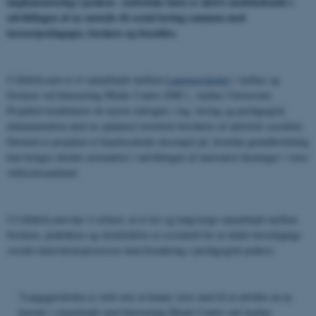
implementering i praksis. Autistiske børn er aktivt medskabende i
udviklingen af ny metode til social læring sammen med
lærere/pædagoger, forskere og forældre.
CollaboLearn er et samarbejde mellem
Langagerskolen
i Aarhus og
forskere ved Interacting Minds Centre (IMC), Aarhus Universitet.
Projektet kombinerer de nyeste indsigter i leg, læring og pædagogisk
dokumentation med en opdateret teoretisk forståelse af autistisk socialitet.
Dermed er projektet et banebrydende eksempel på, hvordan grundforskning
kan bringes direkte anvendelse i udviklingen af innovative løsninger i vores
velfærdssamfund.
I CollaboLearn har vi erfaret, at et tæt og langvarigt samarbejde mellem
forskere, praktikere og skoleledelse er essentielt for at skabe bæredygtige
sociale innovationsprocesser med forankring i pædagogisk praksis.
“Langagerskolen er stolt over at kunne være med til at udvikle en ny
metode i samarbejde med Interacting Minds Centre ved Aarhus