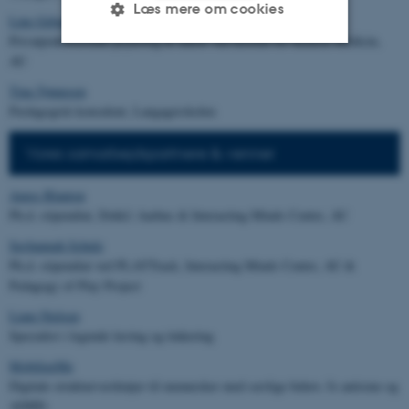
Læs mere om cookies
Line Gebauer
, ph.d.
Privatpraktiserende psykolog & lektor ved Institut for Klinisk Medicin,
AU
Nødvendige
Statistiske
Marketing
Tina Tønnesen
Pædagogisk konsulent, Langagerskolen
Funktionelle
Uklassificerede
Vores samarbejdspartnere & venner
Nødvendige cookies hjælper
Amos Blanton
med at gøre hjemmesiden
Ph.d.-stipendiat, Dokk1 Aarhus & Interacting Minds Centre, AU
brugbar ved at aktivere nogle
Savhannah Schulz
grundlæggende funktioner
Ph.d.-stipendiat ved PLAYTrack, Interacting Minds Centre, AU &
som navigation mm.
Pedagogy of Play Project
Hjemmesiden kan ikke
Liam Nielsen
fungerer uden disse cookies.
Specialist i legende læring og tinkering
MobilizeMe
Digitale strukturværktøjer til mennesker med særlige behov, fx autisme og
Navn
Udbyder / Domæne
ADHD.