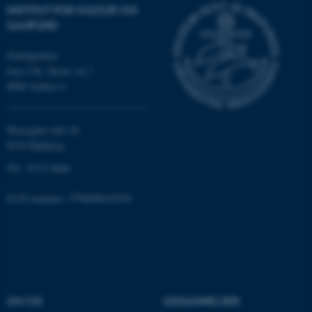
INSTITUT FOR KULTUR OG
SAMFUND
JSESSIONID
Oracle Corporation
.au.dk
Nobelparken
Jens Chr. Skous vej 7
8000 Aarhus C
ARRAffinity
Microsoft Corporation
.mitstudie.au.dk
Moesgård Allé 20
8270 Højbjerg
Tlf.: 8715 0000
esctx
Microsoft Corporation
EAN-nummer: 5798000418301
.login.microsoftonline.com
fpc
Microsoft Corporation
login.microsoftonline.com
__cf_bm
Cloudflare Inc.
.pure.au.dk
OM OS
UDDANNELSER