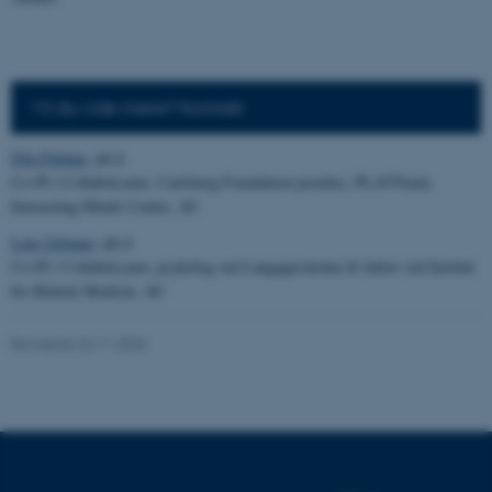
be_typo_user
TYPO3 Association
.au.dk
Vil du vide mere? Kontakt
fe_typo_user
Typo3 Association
.au.dk
Ella Paldam
, ph.d.
Co-PI i CollaboLearn, Carlsberg Foundation postdoc, PLAYTrack,
Interacting Minds Centre, AU
Line Gebauer
, ph.d.
Co-PI i CollaboLearn, psykolog ved Langagerskolen & lektor ved Institut
for Klinisk Medicin, AU
Revideret 24.11.2025
ASP.NET_SessionId
Microsoft Corporation
.au.dk