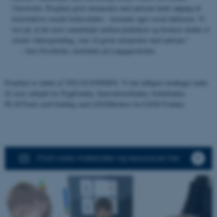
Universitet. Projektet giver mennesker med autisme bedre adgang til
konstruktive sociale fællesskaber – herunder øget social inklusion. Vi
tror på, at det nære samarbejde mellem praktikere og forskere skaber et
strækt vidensgrundlag, som vil gavne mennesker med autisme.”
- Jens Frostholm, skoleleder på Langagerskolen.
Projektet er støttet af VELUX FONDEN. Vi har tidligere modtaget støtte
til vores arbejde fra TrygFonden, Innovationsfonden, Sofiefonden,
PLAYTrack seed-funding samt LEGOklodser fra LEGO Fonden.
Find vores materialer og ressourcer her